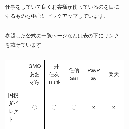
仕事をしていて良くお客様が使っているのを目に
するものを中心にピックアップしています。
参照した公式の一覧ページなどは表の下にリンク
を載せています。
GMO
三井
住信
PayP
あお
住友
楽天
SBI
ay
ぞら
Trunk
国税
ダイ
〇
〇
〇
×
×
レク
ト