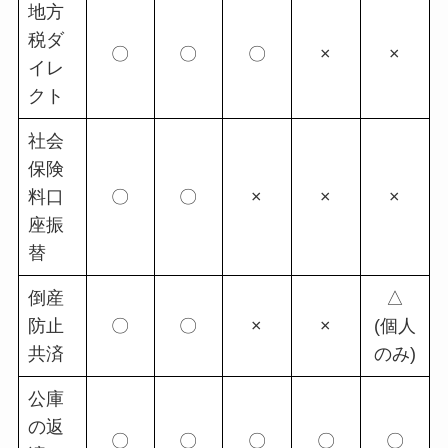
地方
税ダ
〇
〇
〇
×
×
イレ
クト
社会
保険
料口
〇
〇
×
×
×
座振
替
倒産
△
防止
〇
〇
×
×
(個人
共済
のみ)
公庫
の返
〇
〇
〇
〇
〇